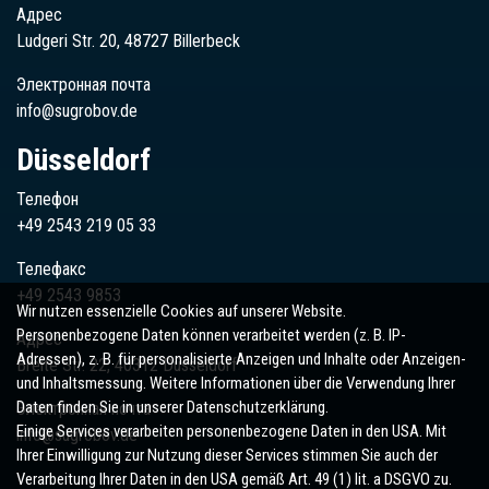
Адрес
Ludgeri Str. 20, 48727 Billerbeck
Электронная почта
info@sugrobov.de
Düsseldorf
Телефон
+49 2543 219 05 33
Телефакс
+49 2543 9853
Wir nutzen essenzielle Cookies auf unserer Website.
Personenbezogene Daten können verarbeitet werden (z. B. IP-
Адрес
Adressen), z. B. für personalisierte Anzeigen und Inhalte oder Anzeigen-
Breite Str. 22, 40312 Düsseldorf
und Inhaltsmessung. Weitere Informationen über die Verwendung Ihrer
Daten finden Sie in unserer Datenschutzerklärung.
Электронная почта
Einige Services verarbeiten personenbezogene Daten in den USA. Mit
info@sugrobov.de
Ihrer Einwilligung zur Nutzung dieser Services stimmen Sie auch der
Verarbeitung Ihrer Daten in den USA gemäß Art. 49 (1) lit. a DSGVO zu.