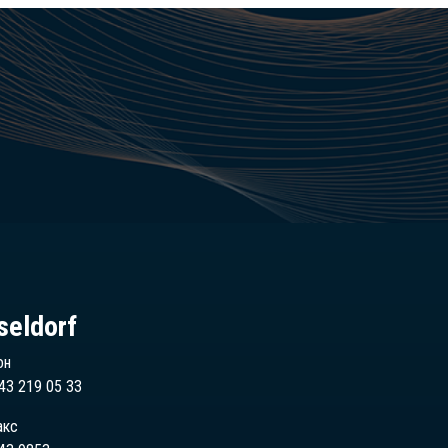
seldorf
он
43 219 05 33
акс