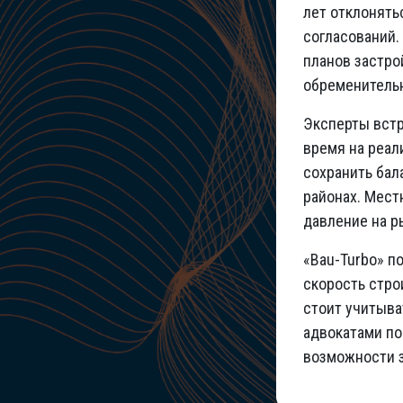
лет отклонять
согласований.
планов застро
обременительн
Эксперты встр
время на реал
сохранить бал
районах. Мест
давление на р
«Bau-Turbo» п
скорость стро
стоит учитыва
адвокатами по
возможности з