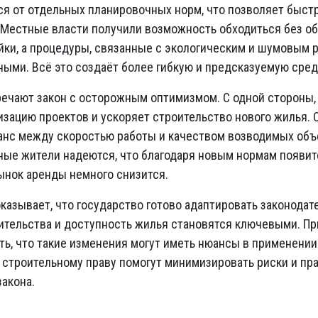
ся от отдельных планировочных норм, что позволяет быстр
 Местные власти получили возможность обходиться без о
йки, а процедуры, связанные с экологическим и шумовым 
ыми. Всё это создаёт более гибкую и предсказуемую сред
ечают закон с осторожным оптимизмом. С одной стороны, 
изацию проектов и ускоряет строительство нового жилья. С
анс между скоростью работы и качеством возводимых объ
ные жители надеются, что благодаря новым нормам появит
ынок аренды немного снизится.
оказывает, что государство готово адаптировать законода
ительства и доступность жилья становятся ключевыми. П
ть, что такие изменения могут иметь нюансы в применении
 строительному праву помогут минимизировать риски и пр
акона.