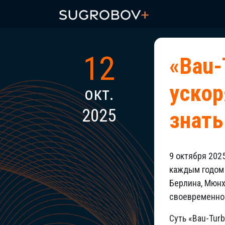
12
«Bau-
ускор
окт.
2025
знат
9 октября 202
каждым годом 
Берлина, Мюнх
своевременном
Суть «Bau-Tur