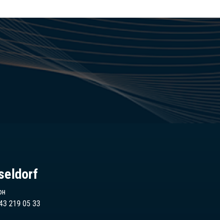
seldorf
он
43 219 05 33