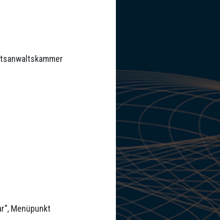
chtsanwaltskammer
tar“, Menüpunkt