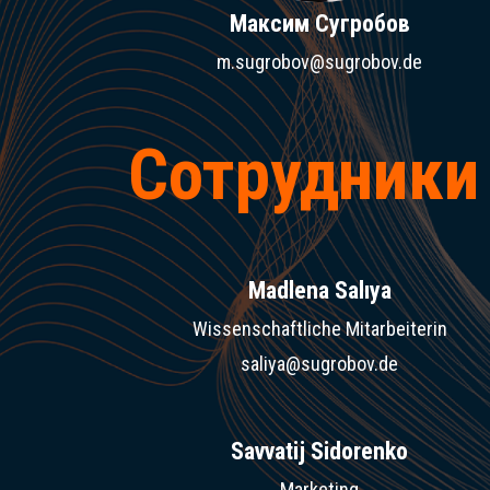
Максим Сугробов
m.sugrobov@sugrobov.de
Сотрудники
Madlena Salıya
Wissenschaftliche Mitarbeiterin
saliya@sugrobov.de
Savvatij Sidorenko
Marketing