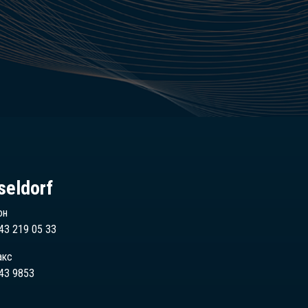
seldorf
он
43 219 05 33
акс
43 9853