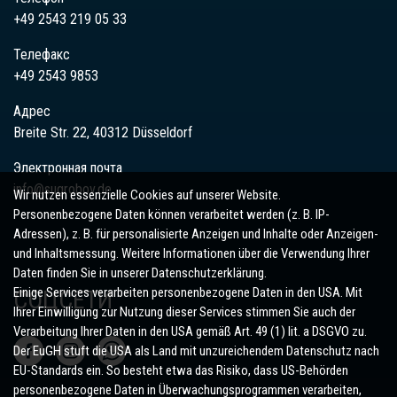
+49 2543 219 05 33
Телефакс
+49 2543 9853
Адрес
Breite Str. 22, 40312 Düsseldorf
Электронная почта
info@sugrobov.de
Wir nutzen essenzielle Cookies auf unserer Website.
Personenbezogene Daten können verarbeitet werden (z. B. IP-
Adressen), z. B. für personalisierte Anzeigen und Inhalte oder Anzeigen-
und Inhaltsmessung. Weitere Informationen über die Verwendung Ihrer
Daten finden Sie in unserer Datenschutzerklärung.
Einige Services verarbeiten personenbezogene Daten in den USA. Mit
СОЦСЕТИ
Ihrer Einwilligung zur Nutzung dieser Services stimmen Sie auch der
Verarbeitung Ihrer Daten in den USA gemäß Art. 49 (1) lit. a DSGVO zu.
Der EuGH stuft die USA als Land mit unzureichendem Datenschutz nach
EU-Standards ein. So besteht etwa das Risiko, dass US-Behörden
personenbezogene Daten in Überwachungsprogrammen verarbeiten,