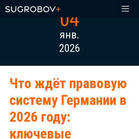
04
янв.
2026
Что ждёт правовую
систему Германии в
2026 году:
ключевые