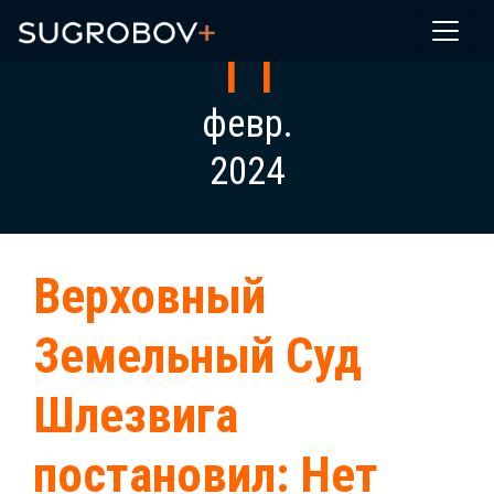
11
февр.
2024
Верховный
Земельный Суд
Шлезвига
постановил: Нет