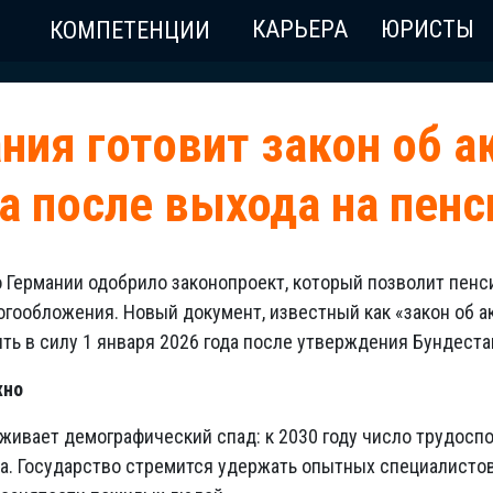
КАРЬЕРА
ЮРИСТЫ
КОМПЕТЕНЦИИ
ния готовит закон об а
а после выхода на пенс
 Германии одобрило законопроект, который позволит пенси
огообложения. Новый документ, известный как «закон об ак
ть в силу 1 января 2026 года после утверждения Бундеста
жно
живает демографический спад: к 2030 году число трудосп
на. Государство стремится удержать опытных специалистов