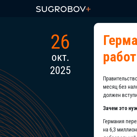
26
Герма
работ
окт.
2025
Правительство
месяц без нал
должен вступи
Зачем это ну
Германия пере
на 6,3 миллио