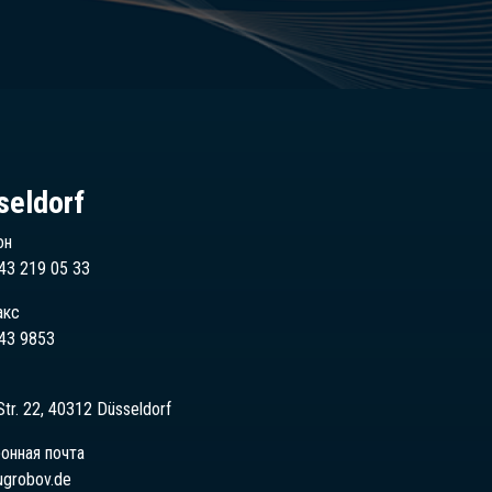
seldorf
он
43 219 05 33
акс
43 9853
Str. 22, 40312 Düsseldorf
онная почта
ugrobov.de