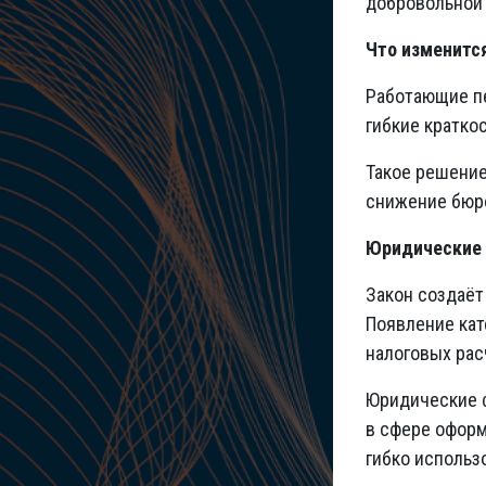
добровольной
Что изменитс
Работающие пе
гибкие кратко
Такое решение
снижение бюро
Юридические 
Закон создаёт
Появление кат
налоговых рас
Юридические ф
в сфере оформ
гибко использ