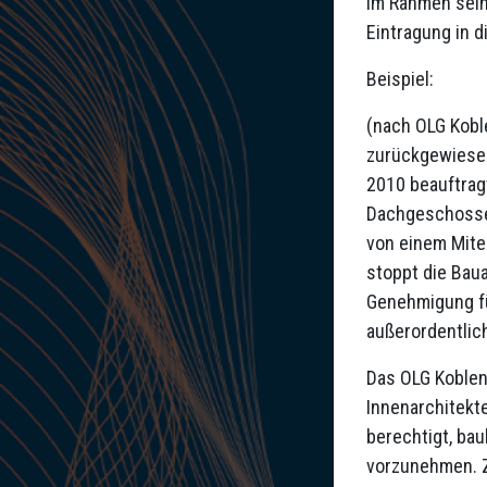
Im Rahmen seine
Eintragung in d
Beispiel:
(nach OLG Kobl
zurückgewiese
2010 beauftrag
Dachgeschosses
von einem Mite
stoppt die Bau
Genehmigung fü
außerordentlic
Das OLG Koblen
Innenarchitekte
berechtigt, ba
vorzunehmen. 