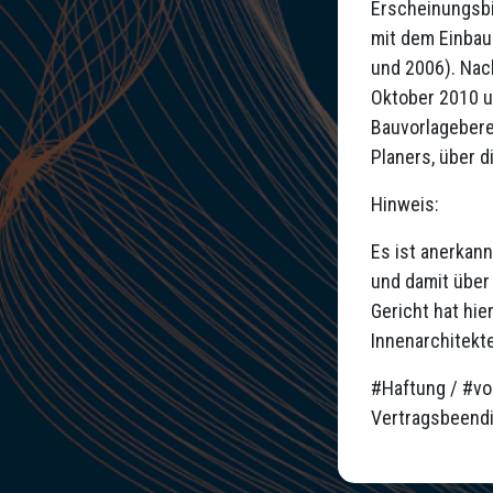
Erscheinungsbi
mit dem Einba
und 2006). Nac
Oktober 2010 u
Bauvorlagebere
Planers, über 
Hinweis:
Es ist anerkann
und damit über
Gericht hat hi
Innenarchitekt
#Haftung / #vor
Vertragsbeendi