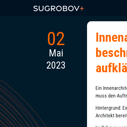
02
Innen
besch
Mai
2023
aufklä
Ein Innenarchit
muss den Auftr
Hintergrund: Ei
Architekt berei