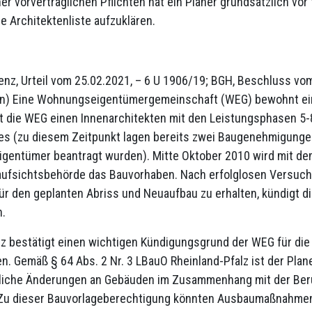
r vorvertraglichen Pflichten hat ein Planer grundsätzlich vo
ie Architektenliste aufzuklären.
enz, Urteil vom 25.02.2021, – 6 U 1906/19; BGH, Beschluss vo
n) Eine Wohnungseigentümergemeinschaft (WEG) bewohnt ein
t die WEG einen Innenarchitekten mit den Leistungsphasen 5-
 (zu diesem Zeitpunkt lagen bereits zwei Baugenehmigungen
igentümer beantragt wurden). Mitte Oktober 2010 wird mit d
aufsichtsbehörde das Bauvorhaben. Nach erfolglosen Versuche
r den geplanten Abriss und Neuaufbau zu erhalten, kündigt 
h.
z bestätigt einen wichtigen Kündigungsgrund der WEG für die
n. Gemäß § 64 Abs. 2 Nr. 3 LBauO Rheinland-Pfalz ist der Plan
uliche Änderungen an Gebäuden im Zusammenhang mit der Beru
Zu dieser Bauvorlageberechtigung könnten Ausbaumaßnahmen 