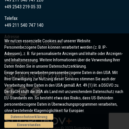
+49
2543
219 05 33
Telefax
+49 211 540 747 140
Adresse
Wir nutzen essenzielle Cookies auf unserer Website.
Breite Str. 22, 40312 Düsseldorf
Personenbezogene Daten können verarbeitet werden (z. B. IP-
Adressen), z. B. für personalisierte Anzeigen und Inhalte oder Anzeigen-
E-Mail
und Inhaltsmessung. Weitere Informationen über die Verwendung Ihrer
info@sugrobov.de
Daten finden Sie in unserer Datenschutzerklärung.
Einige Services verarbeiten personenbezogene Daten in den USA. Mit
SOZIALES NETZWERK
Ihrer Einwilligung zur Nutzung dieser Services stimmen Sie auch der
Verarbeitung Ihrer Daten in den USA gemäß Art. 49 (1) lit. a DSGVO zu.
Der EuGH stuft die USA als Land mit unzureichendem Datenschutz nach
EU-Standards ein. So besteht etwa das Risiko, dass US-Behörden
personenbezogene Daten in Überwachungsprogrammen verarbeiten,
ohne bestehende Klagemöglichkeit für Europäer.
Datenschutzerklärung
Einverstanden
Impressum
I
Datenschutzerklärung
© 2023 Sugrobov+