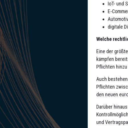
IoT- und 
E-Commer
Automoti
digitale 
Welche rechtli
Eine der größt
kämpfen bereit
Pflichten hinz
Auch bestehend
Pflichten zwis
den neuen eur
Darüber hinaus
Kontrollmöglic
und Vertragspar