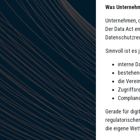
Was Unternehme
Unternehmen, d
Der Data Act en
Datenschutzre
Sinnvoll ist es j
interne D
bestehen
die Verei
Zugriffsr
Complianc
Gerade für dig
regulatorischen
die eigene Wet