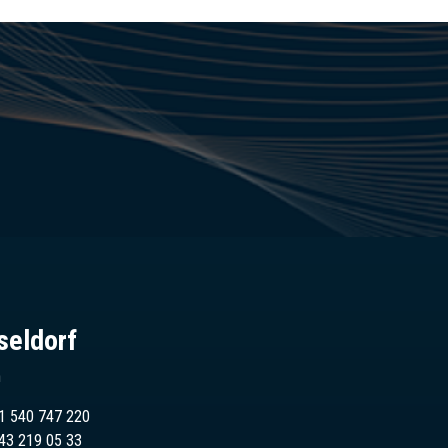
seldorf
n
1 540 747 220
43
219 05 33