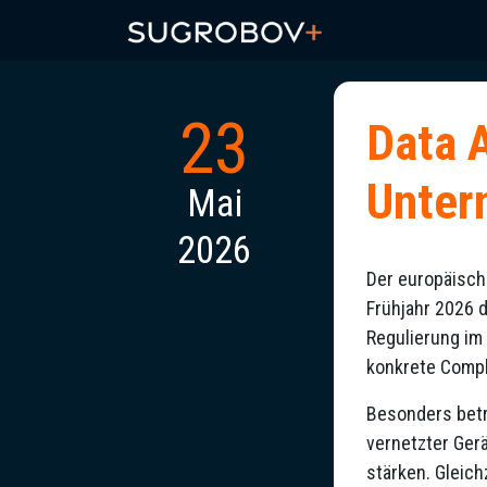
23
Data A
Unter
Mai
2026
Der europäisch
Frühjahr 2026 
Regulierung im
konkrete Compl
Besonders betr
vernetzter Ger
stärken. Gleic