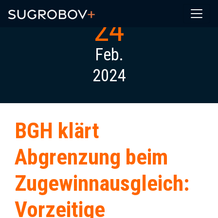
24
Feb.
2024
BGH klärt
Abgrenzung beim
Zugewinnausgleich:
Vorzeitige