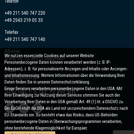
Telefon
+49 211 540 747 220
+49
2543
219 05 33
Telefax
+49 211 540 747 140
Adresse
Wir nutzen essenzielle Cookies auf unserer Website.
Breite Str. 22, 40312 Düsseldorf
Personenbezogene Daten können verarbeitet werden (z. B. IP-
Adressen), z. B. für personalisierte Anzeigen und Inhalte oder Anzeigen-
E-Mail
und Inhaltsmessung. Weitere Informationen über die Verwendung Ihrer
info@sugrobov.de
Daten finden Sie in unserer Datenschutzerklärung.
Einige Services verarbeiten personenbezogene Daten in den USA. Mit
SOZIALES NETZWERK
Ihrer Einwilligung zur Nutzung dieser Services stimmen Sie auch der
Verarbeitung Ihrer Daten in den USA gemäß Art. 49 (1) lit. a DSGVO zu.
Der EuGH stuft die USA als Land mit unzureichendem Datenschutz nach
EU-Standards ein. So besteht etwa das Risiko, dass US-Behörden
personenbezogene Daten in Überwachungsprogrammen verarbeiten,
ohne bestehende Klagemöglichkeit für Europäer.