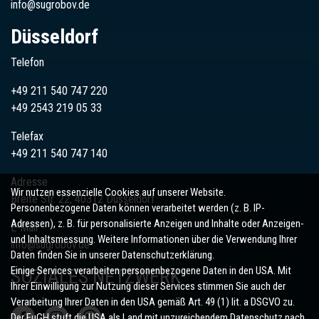
info@sugrobov.de
Düsseldorf
Telefon
+49 211 540 747 220
+49
2543
219 05 33
Telefax
+49 211 540 747 140
Adresse
Wir nutzen essenzielle Cookies auf unserer Website.
Breite Str. 22, 40312 Düsseldorf
Personenbezogene Daten können verarbeitet werden (z. B. IP-
Adressen), z. B. für personalisierte Anzeigen und Inhalte oder Anzeigen-
E-Mail
und Inhaltsmessung. Weitere Informationen über die Verwendung Ihrer
info@sugrobov.de
Daten finden Sie in unserer Datenschutzerklärung.
Einige Services verarbeiten personenbezogene Daten in den USA. Mit
SOZIALES NETZWERK
Ihrer Einwilligung zur Nutzung dieser Services stimmen Sie auch der
Verarbeitung Ihrer Daten in den USA gemäß Art. 49 (1) lit. a DSGVO zu.
Der EuGH stuft die USA als Land mit unzureichendem Datenschutz nach