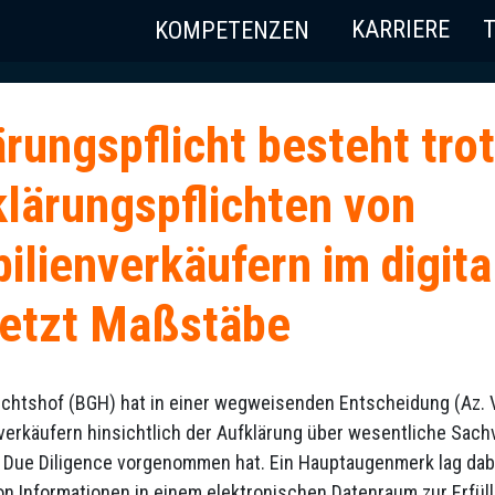
KARRIERE
KOMPETENZEN
rungspflicht besteht tro
klärungspflichten von
lienverkäufern im digital
etzt Maßstäbe
chtshof (BGH) hat in einer wegweisenden Entscheidung (Az. V
erkäufern hinsichtlich der Aufklärung über wesentliche Sachv
e Due Diligence vorgenommen hat. Ein Hauptaugenmerk lag dabe
von Informationen in einem elektronischen Datenraum zur Erfül