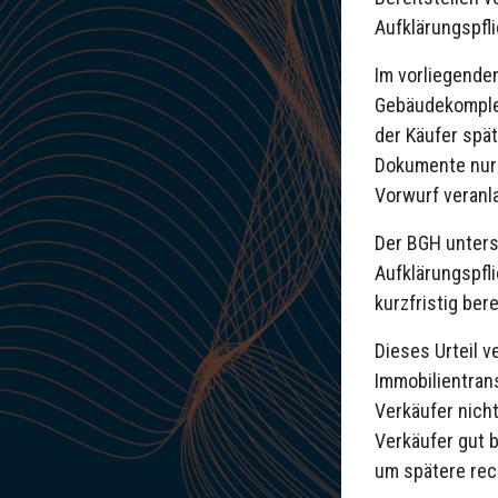
Aufklärungspfl
Im vorliegende
Gebäudekomplex
der Käufer spät
Dokumente nur 
Vorwurf veranla
Der BGH unters
Aufklärungspfl
kurzfristig ber
Dieses Urteil v
Immobilientran
Verkäufer nicht
Verkäufer gut b
um spätere rec