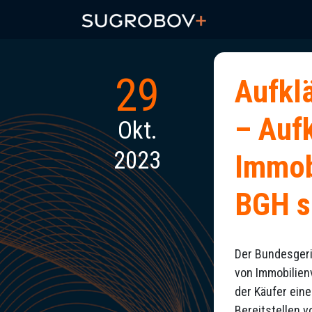
29
Aufklä
– Auf
Okt.
2023
Immobi
BGH s
Der Bundesgeri
von Immobilienv
der Käufer ein
Bereitstellen 