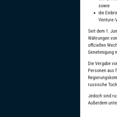
sowie
die Einbr
Venture-V
Seit dem 1. Ju
Währungen von 
offiziellen Wec
Genehmigung m
Die Vergabe vo
Personen aus f
Regierungskomm
russische Tocht
Jedoch sind ru
Außerdem unter