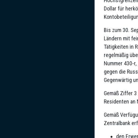
Höchstgrenzen.
Dollar für her
Kontobeteiligu
Bis zum 30. Se
Ländern mit fei
Tätigkeiten in 
regelmäßig übe
Nummer 430-r, „
gegen die Russ
Gegenwärtig um
Gemäß Ziffer 3
Residenten an 
Gemäß Verfügu
Zentralbank erf
den Erwer