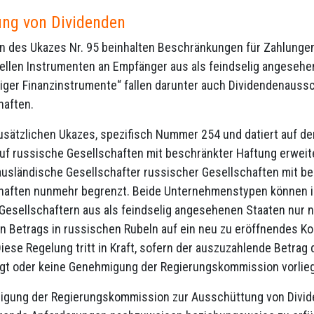
ng von Dividenden
en des Ukazes Nr. 95 beinhalten Beschränkungen für Zahlungen
iellen Instrumenten an Empfänger aus als feindselig angesehe
tiger Finanzinstrumente“ fallen darunter auch Dividendenaus
haften.
zusätzlichen Ukazes, spezifisch Nummer 254 und datiert auf d
auf russische Gesellschaften mit beschränkter Haftung erweite
ausländische Gesellschafter russischer Gesellschaften mit b
haften nunmehr begrenzt. Beide Unternehmenstypen können i
Gesellschaftern aus als feindselig angesehenen Staaten nur 
 Betrags in russischen Rubeln auf ein neu zu eröffnendes Ko
Diese Regelung tritt in Kraft, sofern der auszuzahlende Betrag
gt oder keine Genehmigung der Regierungskommission vorlieg
igung der Regierungskommission zur Ausschüttung von Divide