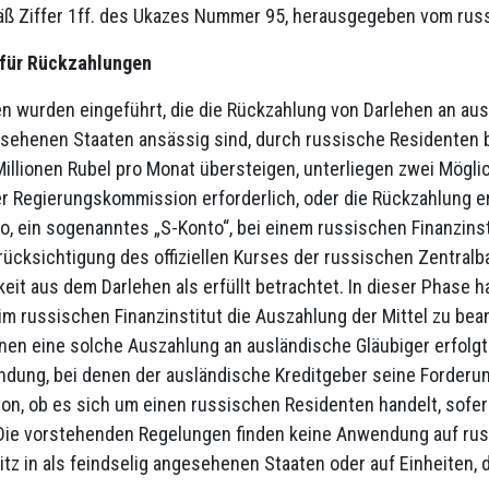
äß Ziffer 1ff. des Ukazes Nummer 95, herausgegeben vom rus
für Rückzahlungen
 wurden eingeführt, die die Rückzahlung von Darlehen an auslä
esehenen Staaten ansässig sind, durch russische Residenten be
illionen Rubel pro Monat übersteigen, unterliegen zwei Möglic
 Regierungskommission erforderlich, oder die Rückzahlung er
o, ein sogenanntes „S-Konto“, bei einem russischen Finanzinst
ücksichtigung des offiziellen Kurses der russischen Zentralb
keit aus dem Darlehen als erfüllt betrachtet. In dieser Phase h
im russischen Finanzinstitut die Auszahlung der Mittel zu bean
nen eine solche Auszahlung an ausländische Gläubiger erfolgt
dung, bei denen der ausländische Kreditgeber seine Forderung
on, ob es sich um einen russischen Residenten handelt, sofe
 Die vorstehenden Regelungen finden keine Anwendung auf russ
tz in als feindselig angesehenen Staaten oder auf Einheiten, 