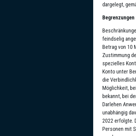
dargelegt, gem
Begrenzungen 
Beschränkungen
feindselig ang
Betrag von 10 M
Zustimmung der
spezielles Kont
Konto unter Ber
die Verbindlich
Möglichkeit, be
bekannt, bei de
Darlehen Anwen
unabhängig dav
2022 erfolgte.
Personen mit Si