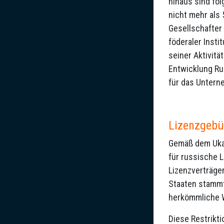
hinaus sind fo
nicht mehr als
Gesellschafter
föderaler Inst
seiner Aktivitä
Entwicklung Ru
für das Untern
Lizenzgebü
Gemäß dem Ukaz
für russische 
Lizenzverträge
Staaten stammt
herkömmliche 
Diese Restrikti