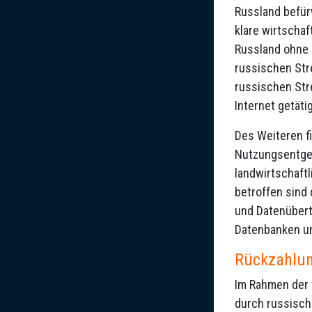
Russland befür
klare wirtschaf
Russland ohne o
russischen Str
russischen Str
Internet getätig
Des Weiteren f
Nutzungsentgelt
landwirtschaft
betroffen sind
und Datenübert
Datenbanken un
Rückzahlun
Im Rahmen der 
durch russisch