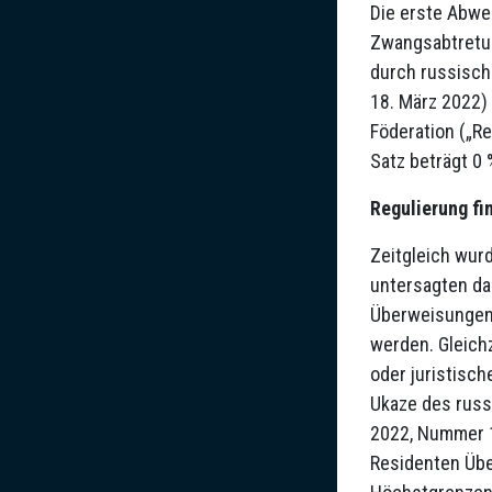
Die erste Abwe
Zwangsabtretun
durch russisch
18. März 2022)
Föderation („R
Satz beträgt 0 
Regulierung fi
Zeitgleich wur
untersagten da
Überweisungen 
werden. Gleich
oder juristisc
Ukaze des russ
2022, Nummer 1
Residenten Übe