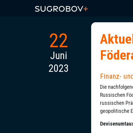
22
Aktue
Föder
Juni
2023
Finanz- u
Die nachfolgen
Russischen Föd
russischen Präs
geopolitische 
Devisenumtau