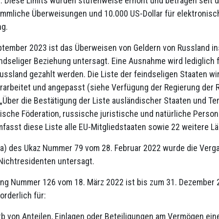
 Diese Limits wurden stufenweise erhöht und betragen seit de
kömmliche Überweisungen und 10.000 US-Dollar für elektronis
ng.
ptember 2023 ist das Überweisen von Geldern von Russland in
ndseliger Beziehung untersagt. Eine Ausnahme wird lediglich f
Russland gezahlt werden. Die Liste der feindseligen Staaten wi
rarbeitet und angepasst (siehe Verfügung der Regierung der 
Über die Bestätigung der Liste ausländischer Staaten und Ter
ische Föderation, russische juristische und natürliche Pers
fasst diese Liste alle EU-Mitgliedstaaten sowie 22 weitere Lä
 a) des Ukaz Nummer 79 vom 28. Februar 2022 wurde die Ver
Nichtresidenten untersagt.
ng Nummer 126 vom 18. März 2022 ist bis zum 31. Dezember 
orderlich für:
b von Anteilen, Einlagen oder Beteiligungen am Vermögen ein