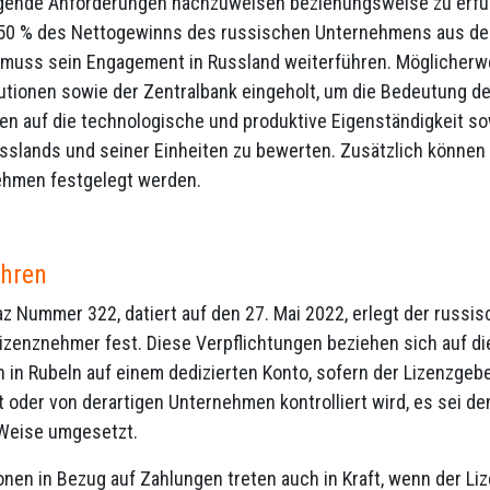
lgende Anforderungen nachzuweisen beziehungsweise zu erfül
 50 % des Nettogewinns des russischen Unternehmens aus dem
 muss sein Engagement in Russland weiterführen. Möglicher
itutionen sowie der Zentralbank eingeholt, um die Bedeutung
ten auf die technologische und produktive Eigenständigkeit so
sslands und seiner Einheiten zu bewerten. Zusätzlich könne
ehmen festgelegt werden.
hren
 Nummer 322, datiert auf den 27. Mai 2022, erlegt der russi
Lizenznehmer fest. Diese Verpflichtungen beziehen sich auf d
n in Rubeln auf einem dedizierten Konto, sofern der Lizenzgeb
 oder von derartigen Unternehmen kontrolliert wird, es sei d
Weise umgesetzt.
onen in Bezug auf Zahlungen treten auch in Kraft, wenn der L