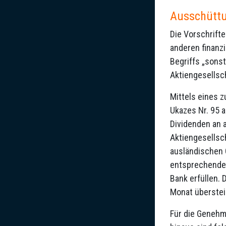
Ausschüttu
Die Vorschrift
anderen finanz
Begriffs „sons
Aktiengesellsc
Mittels eines 
Ukazes Nr. 95 
Dividenden an 
Aktiengesellsc
ausländischen 
entsprechenden
Bank erfüllen. 
Monat überstei
Für die Genehm