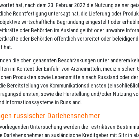
wortet hat, nach dem 23. Februar 2022 die Nutzung seiner ge
tliche Rechtfertigung untersagt hat, die Lieferung oder Produ
bjektive wirtschaftliche Begründung eingestellt oder erheblic
eitkräfte oder Behörden im Ausland geübt oder unwahre Infor
eitkräfte oder Behörden öffentlich verbreitet oder beleidige
t hat.
inden die oben genannten Beschränkungen unter anderem ke
en im Kontext der Einfuhr von Arzneimitteln, medizinischen G
lichen Produkten sowie Lebensmitteln nach Russland oder der
 die Bereitstellung von Kommunikationsdiensten (einschließli
ragungsdiensten, sowie die Herstellung und/oder Nutzung vo
d Informationssysteme in Russland.
gen russischer Darlehensnehmer
vorliegenden Untersuchung werden die restriktiven Bestimmu
e Darlehensnehmer an ausländische Kreditgeber mit Sitz in als