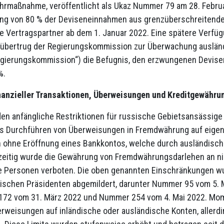
hrmaßnahme, veröffentlicht als Ukaz Nummer 79 am 28. Februa
g von 80 % der Deviseneinnahmen aus grenzüberschreitenden L
e Vertragspartner ab dem 1. Januar 2022. Eine spätere Verfüg
 übertrug der Regierungskommission zur Überwachung ausländ
egierungskommission“) die Befugnis, den erzwungenen Devise
%.
nanzieller Transaktionen, Überweisungen und Kreditgewähru
den anfängliche Restriktionen für russische Gebietsansässige 
s Durchführen von Überweisungen in Fremdwährung auf eigen
ohne Eröffnung eines Bankkontos, welche durch ausländische
zeitig wurde die Gewährung von Fremdwährungsdarlehen an nic
he Personen verboten. Die oben genannten Einschränkungen 
ischen Präsidenten abgemildert, darunter Nummer 95 vom 5.
72 vom 31. März 2022 und Nummer 254 vom 4. Mai 2022. Mome
rweisungen auf inländische oder ausländische Konten, allerd